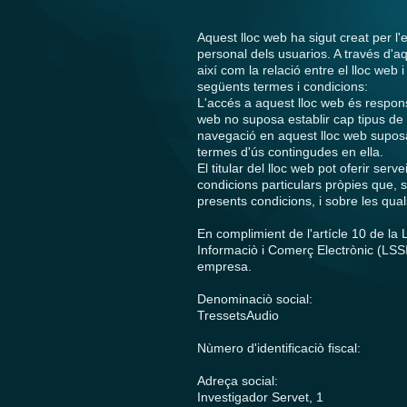
Aquest lloc web ha sigut creat per l
personal dels usuarios. A través d'aq
així com la relació entre el lloc web
següents termes i condicions:
L'accés a aquest lloc web és responsa
web no suposa establir cap tipus de r
navegació en aquest lloc web suposa 
termes d'ús contingudes en ella.
El titular del lloc web pot oferir s
condicions particulars pròpies que, 
presents condicions, i sobre les qual
En complimient de l'artícle 10 de la L
Informaciò i Comerç Electrònic (LSSI
empresa.
Denominaciò social:
TressetsAudio
Nùmero d'identificaciò fiscal:
Adreça social:
Investigador Servet,
1