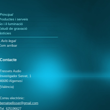
Principal
Productes i serveis
o i il·luminació
Estudi de gravació
Notícies
Avís legal
Com arribar
Contacte
Tressets Audio
Investigador Servet,
1
46680
Algemesí
(València)
Correu electrònic:
bernatpellisser@gmail.com
Tel. 625196627