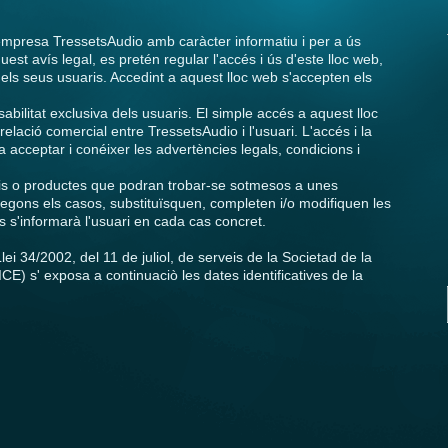
'empresa TressetsAudio amb caràcter informatiu i per a ús
uest avís legal, es pretén regular l'accés i ús d'este lloc web,
 i els seus usuaris. Accedint a aquest lloc web s'accepten els
bilitat exclusiva dels usuaris. El simple accés a aquest lloc
elació comercial entre TressetsAudio i l'usuari. L'accés i la
acceptar i conéixer les advertències legals, condicions i
erveis o productes que podran trobar-se sotmesos a unes
segons els casos, substituïsquen, completen i/o modifiquen les
s s'informarà l'usuari en cada cas concret.
lei 34/2002, del 11 de juliol, de serveis de la Societad de la
CE) s' exposa a continuaciò les dates identificatives de la